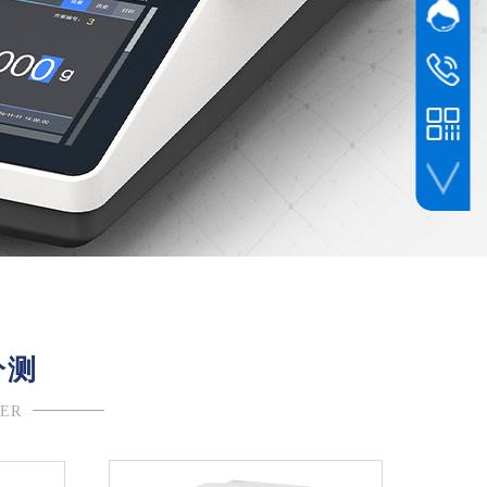
网站客
国际
客服热线
售后
400-805
幸运公众号
分测
ER