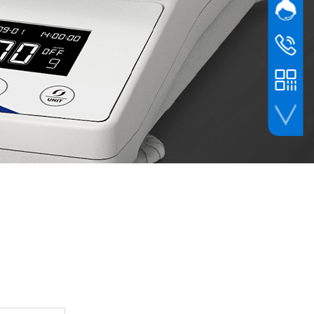
网站客
国际
客服热线
售后
400-805
幸运公众号